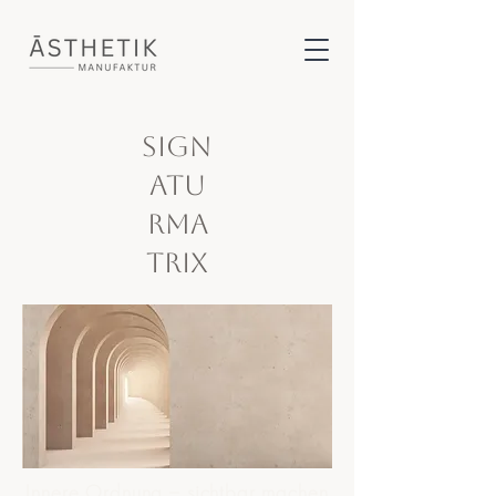
Sign
atu
rma
trix
Innere Ordnung – sichtbar machen