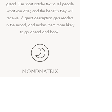
great? Use short catchy text to tell people
what you offer, and the benefits they will
receive. A great description gets readers
in the mood, and makes them more likely
to go ahead and book.
Mondmatrix
Describe your service here. What makes it
great? Use short catchy text to tell people
what you offer, and the benefits they will
receive. A great description gets readers
in the mood, and makes them more likely