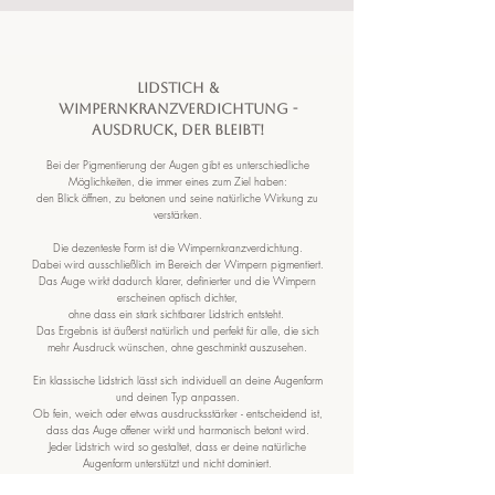
LIDSTICH &
WIMPERNKRANZVERDICHTUNG -
Ausdruck, der bleibt!
Bei der Pigmentierung der Augen gibt es unterschiedliche
Möglichkeiten, die immer eines zum Ziel haben:
den Blick öffnen, zu betonen und seine natürliche Wirkung zu
verstärken.
Die dezenteste Form ist die Wimpernkranzverdichtung.
Dabei wird ausschließlich im Bereich der Wimpern pigmentiert.
Das Auge wirkt dadurch klarer, definierter und die Wimpern
erscheinen optisch dichter,
ohne dass ein stark sichtbarer Lidstrich entsteht.
Das Ergebnis ist äußerst natürlich und perfekt für alle, die sich
mehr Ausdruck wünschen, ohne geschminkt auszusehen.
Ein klassische Lidstrich lässt sich individuell an deine Augenform
und deinen Typ anpassen.
Ob fein, weich oder etwas ausdrucksstärker - entscheidend ist,
dass das Auge offener wirkt und harmonisch betont wird.
Jeder Lidstrich wird so gestaltet, dass er deine natürliche
Augenform unterstützt und nicht dominiert.